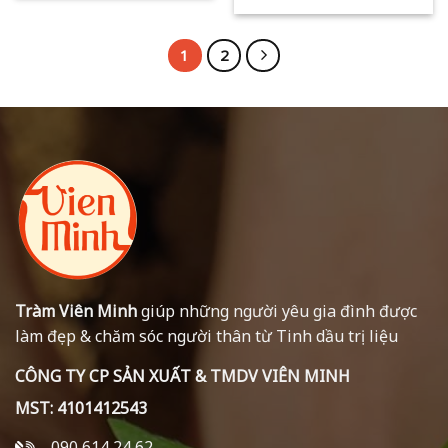
488.000₫
1
2
Tràm Viên Minh
giúp những người yêu gia đình được
làm đẹp & chăm sóc người thân từ Tinh dầu trị liệu
CÔNG TY CP SẢN XUẤT & TMDV VIÊN MINH
MST: 4101412543
090 614 24 62