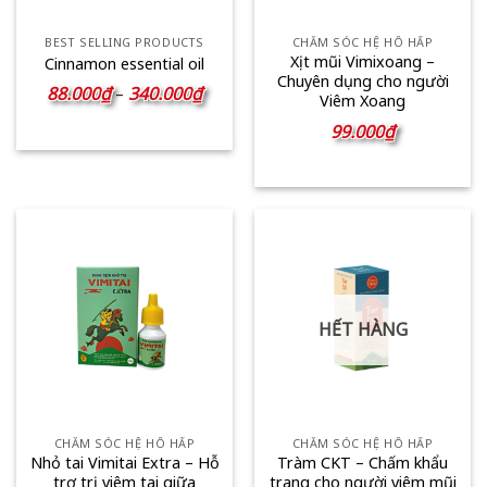
BEST SELLING PRODUCTS
CHĂM SÓC HỆ HÔ HẤP
Xịt mũi Vimixoang –
Cinnamon essential oil
Chuyên dụng cho người
Khoảng
88.000
₫
340.000
₫
–
Viêm Xoang
giá:
từ
99.000
₫
88.000₫
đến
340.000₫
HẾT HÀNG
CHĂM SÓC HỆ HÔ HẤP
CHĂM SÓC HỆ HÔ HẤP
Nhỏ tai Vimitai Extra – Hỗ
Tràm CKT – Chấm khẩu
trợ trị viêm tai giữa
trang cho người viêm mũi