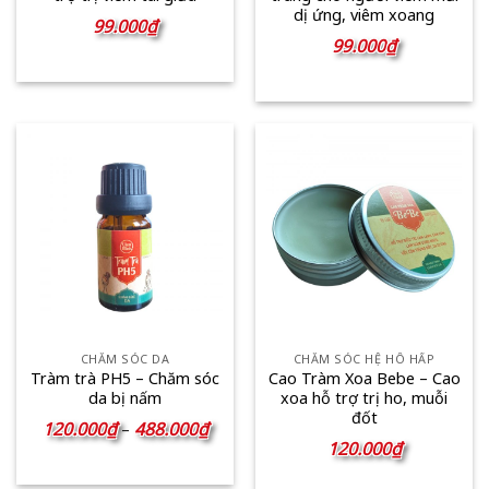
dị ứng, viêm xoang
99.000
₫
99.000
₫
CHĂM SÓC DA
CHĂM SÓC HỆ HÔ HẤP
Tràm trà PH5 – Chăm sóc
Cao Tràm Xoa Bebe – Cao
da bị nấm
xoa hỗ trợ trị ho, muỗi
đốt
Khoảng
120.000
₫
488.000
₫
–
giá:
120.000
₫
từ
120.000₫
đến