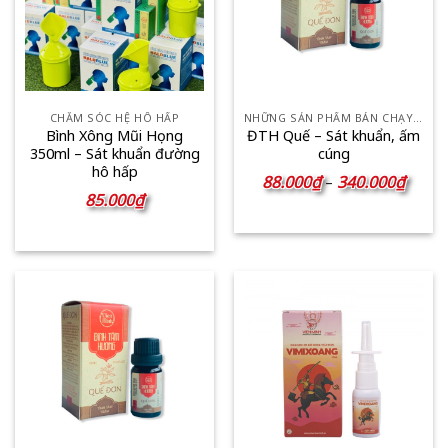
CHĂM SÓC HỆ HÔ HẤP
NHỮNG SẢN PHẨM BÁN CHẠY NHẤT
Bình Xông Mũi Họng
ĐTH Quế – Sát khuẩn, ấm
350ml – Sát khuẩn đường
cúng
hô hấp
Khoản
88.000
₫
340.000
₫
–
giá:
85.000
₫
từ
88.00
đến
340.0