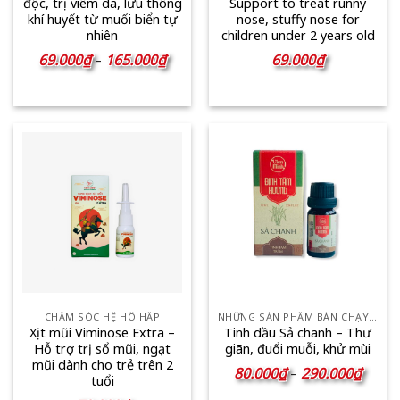
độc, trị viêm da, lưu thông
Support to treat runny
khí huyết từ muối biển tự
nose, stuffy nose for
nhiên
children under 2 years old
Khoảng
69.000
₫
165.000
₫
69.000
₫
–
giá:
từ
69.000₫
đến
165.000₫
CHĂM SÓC HỆ HÔ HẤP
NHỮNG SẢN PHẨM BÁN CHẠY NHẤT
Xịt mũi Viminose Extra –
Tinh dầu Sả chanh – Thư
Hỗ trợ trị sổ mũi, ngạt
giãn, đuổi muỗi, khử mùi
mũi dành cho trẻ trên 2
Khoản
80.000
₫
290.000
₫
–
tuổi
giá:
từ