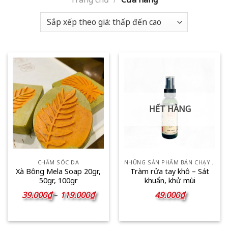
HẾT HÀNG
CHĂM SÓC DA
NHỮNG SẢN PHẨM BÁN CHẠY NHẤT
Xà Bông Mela Soap 20gr,
Tràm rửa tay khô – Sát
50gr, 100gr
khuẩn, khử mùi
Khoảng
39.000
₫
119.000
₫
49.000
₫
–
giá:
từ
39.000₫
đến