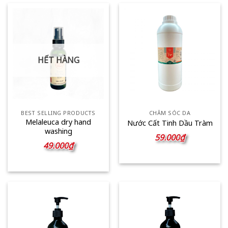
119.000₫
HẾT HÀNG
BEST SELLING PRODUCTS
CHĂM SÓC DA
Melaleuca dry hand
Nước Cất Tinh Dầu Tràm
washing
59.000
₫
49.000
₫