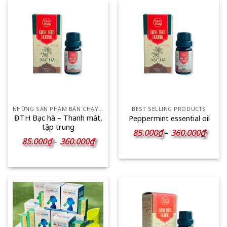
NHỮNG SẢN PHẨM BÁN CHẠY NHẤT
BEST SELLING PRODUCTS
ĐTH Bạc hà – Thanh mát,
Peppermint essential oil
tập trung
Khoản
85.000
₫
360.000
₫
–
giá:
Khoảng
85.000
₫
360.000
₫
–
từ
giá:
85.00
từ
đến
85.000₫
360.0
đến
360.000₫