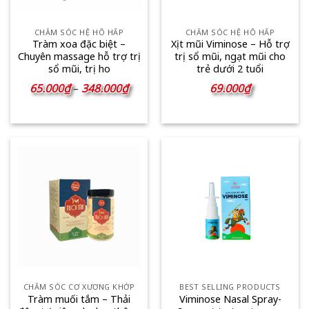
CHĂM SÓC HỆ HÔ HẤP
CHĂM SÓC HỆ HÔ HẤP
Tràm xoa đặc biệt –
Xịt mũi Viminose – Hỗ trợ
Chuyên massage hỗ trợ trị
trị sổ mũi, ngạt mũi cho
sổ mũi, trị ho
trẻ dưới 2 tuổi
Khoảng
65.000
₫
348.000
₫
69.000
₫
–
giá:
từ
65.000₫
đến
348.000₫
CHĂM SÓC CƠ XƯƠNG KHỚP
BEST SELLING PRODUCTS
Tràm muối tắm – Thải
Viminose Nasal Spray-