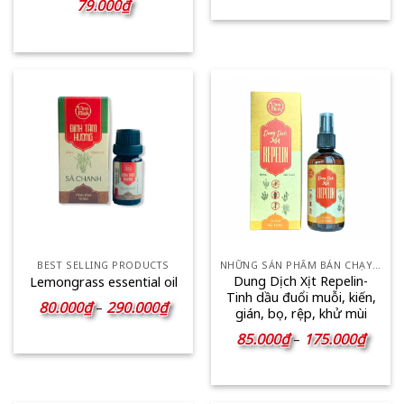
79.000
₫
80.00
đến
290.0
BEST SELLING PRODUCTS
NHỮNG SẢN PHẨM BÁN CHẠY NHẤT
Dung Dịch Xịt Repelin-
Lemongrass essential oil
Tinh dầu đuổi muỗi, kiến,
Khoảng
80.000
₫
290.000
₫
–
gián, bọ, rệp, khử mùi
giá:
từ
Khoản
85.000
₫
175.000
₫
–
80.000₫
giá:
đến
từ
290.000₫
85.00
đến
175.0