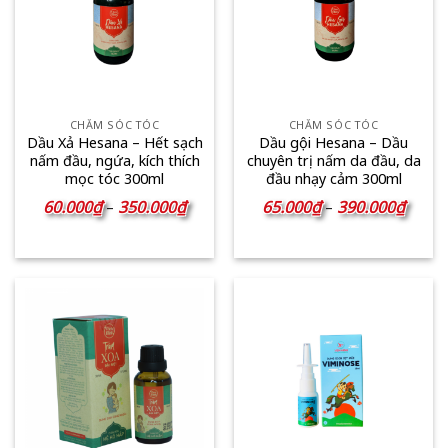
CHĂM SÓC TÓC
CHĂM SÓC TÓC
Dầu Xả Hesana – Hết sạch
Dầu gội Hesana – Dầu
nấm đầu, ngứa, kích thích
chuyên trị nấm da đầu, da
mọc tóc 300ml
đầu nhạy cảm 300ml
Khoảng
Khoản
60.000
₫
350.000
₫
65.000
₫
390.000
₫
–
–
giá:
giá:
từ
từ
60.000₫
65.00
đến
đến
350.000₫
390.0