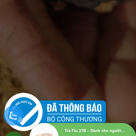
Trà Flu 21B – Dành cho người hay cảm cúm, cảm lạnh (Trà túi lọc)