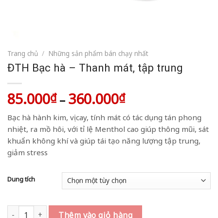
Trang chủ
/
Những sản phẩm bán chạy nhất
ĐTH Bạc hà – Thanh mát, tập trung
85.000
360.000
Khoảng
₫
₫
–
giá:
Bạc hà hành kim, vị cay, tính mát có tác dụng tán phong
từ
nhiệt, ra mồ hôi, với tỉ lệ Menthol cao giúp thông mũi, sát
85.000₫
khuẩn không khí và giúp tái tạo năng lượng tập trung,
đến
giảm stress
360.000₫
Dung tích
ĐTH Bạc hà - Thanh mát, tập trung số lượng
Thêm vào giỏ hàng