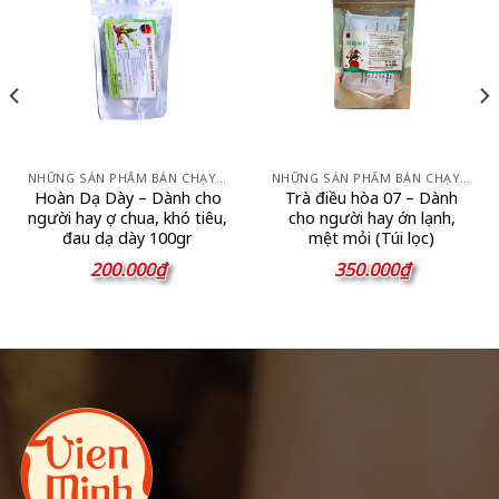
NHỮNG SẢN PHẨM BÁN CHẠY NHẤT
NHỮNG SẢN PHẨM BÁN CHẠY NHẤT
Hoàn Dạ Dày – Dành cho
Trà điều hòa 07 – Dành
người hay ợ chua, khó tiêu,
cho người hay ớn lạnh,
đau dạ dày 100gr
mệt mỏi (Túi lọc)
200.000
₫
350.000
₫