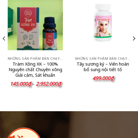
NHỮNG SẢN PHẨM BÁN CHẠY NHẤT
NHỮNG SẢN PHẨM BÁN CHẠY NHẤT
Tràm Xông XK – 100%
Tây sương ký – Viên hoàn
Nguyên chất Chuyên xông
bổ sung nội tiết tố
Giải cảm, Sát khuẩn
499.000
₫
Khoảng
145.000
₫
2.952.000
₫
–
giá:
ng
từ
145.000₫
đến
00₫
2.952.000₫
000₫