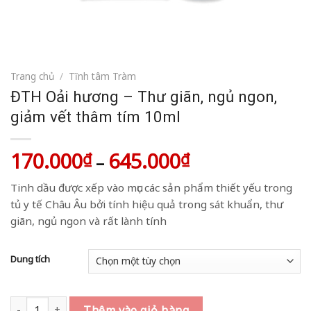
Trang chủ
/
Tĩnh tâm Tràm
ĐTH Oải hương – Thư giãn, ngủ ngon,
giảm vết thâm tím 10ml
170.000
645.000
Khoảng
₫
₫
–
giá:
Tinh dầu được xếp vào mục các sản phẩm thiết yếu trong
từ
tủ y tế Châu Âu bởi tính hiệu quả trong sát khuẩn, thư
170.000₫
giãn, ngủ ngon và rất lành tính
đến
645.000₫
Dung tích
ĐTH Oải hương - Thư giãn, ngủ ngon, giảm vết thâm tím 10ml s
Thêm vào giỏ hàng