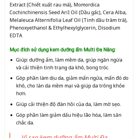
Extract (Chiết xuất rau
má)
,
Momordica
Cochinchinensis
Seed
AriI
Oil (Dầu
gấc),
Cera Alba,
Melaleuca Alternifolia Leaf Oil (Tinh
dầu tràm trà),
Phenoxyethanol
& Ethylhexylglycerin,
Disodium
EDTA
Mục đích sử dụng kem dưỡng ẩm Multi Đa Năng:
Giúp: dưỡng ẩm, làm mềm da, giúp ngăn ngừa
và cải thiện tình trạng da khô, bong tróc.
Góp phần làm dịu da, giảm mẩn ngứa, mẩn đó do
khô, cho làn da mềm mại và giúp da trông khỏe
hơn.
Giúp cải thiện độ đàn hồi của da, làm mờ sẹo.
Góp phần làm giảm dấu hiệu lão hóa, làm săn
chắc da.
Vì sao kem dưỡng ẩm Multi Đa