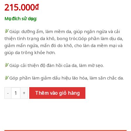
215.000
₫
Mục đích sử dụng:
Giúp: dưỡng ẩm, làm mềm da, giúp ngăn ngừa và cải
thiện tình trạng da khô, bong tróc.Góp phần làm dịu da,
giảm mẩn ngứa, mẩn đó do khô, cho làn da mềm mại và
giúp da trông khỏe hơn.
Giúp cải thiện độ đàn hồi của da, làm mờ sẹo.
Góp phần làm giảm dấu hiệu lão hóa, làm săn chắc da.
Kem Dưỡng ẩm Multi 18 Đa Năng 20gr (Dưỡng Thể) số lượng
Thêm vào giỏ hàng