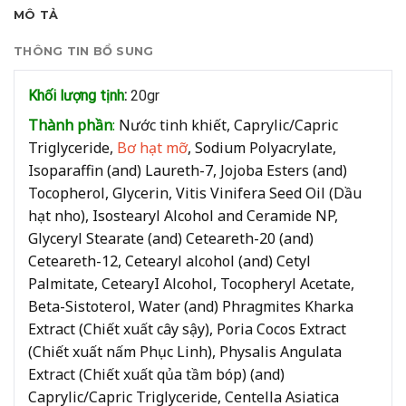
MÔ TẢ
THÔNG TIN BỔ SUNG
Khối lượng tịnh
:
20gr
Thành phần
:
Nước tinh khiết,
Caprylic/Capric
Triglyceride,
Bơ hạt mỡ
,
Sodium Polyacrylate,
Isoparaffin (and)
Laureth-7,
Jojoba Esters (and)
Tocopherol,
Glycerin,
Vitis Vinifera
Seed
Oil (Dầu
hạt
nho),
Isostearyl Alcohol and Ceramide NP,
Glyceryl Stearate (and)
Ceteareth-20 (and)
Ceteareth-12,
Cetearyl al
cohol (and) Cetyl
Palmitate,
CetearyI Alcohol,
Tocopheryl Acetate,
Beta-Sistoterol
, Water (and)
Phragmites
Kharka
Extract
(
Chiết xuất cây sậy
),
Poria Cocos
Extract
(Chiết xuất
nấm
Phục
Linh),
Physalis Angulata
Extract
(Chiết
xuất
qủa
tầm bóp) (and)
Caprylic/Capric
Triglyceride,
Centella Asiatica