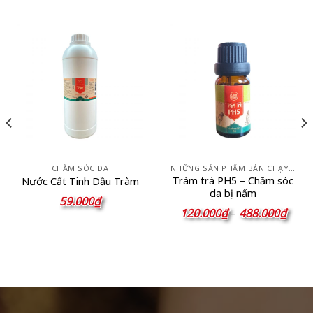
CHĂM SÓC DA
NHỮNG SẢN PHẨM BÁN CHẠY NHẤT
Tràm trà PH5 – Chăm sóc
Nước Cất Tinh Dầu Tràm
da bị nấm
59.000
₫
Khoả
120.000
₫
488.000
₫
–
giá:
từ
ng
120.0
đến
488.0
00₫
000₫