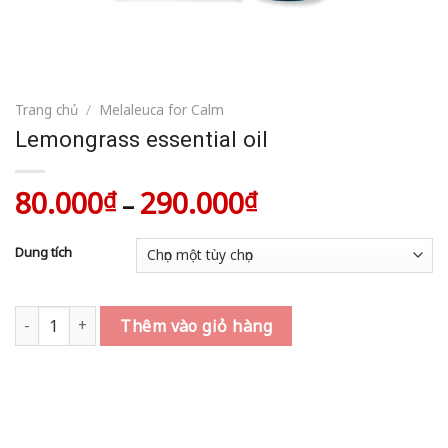
Trang chủ
/
Melaleuca for Calm
Lemongrass essential oil
80.000
290.000
Khoảng
₫
₫
–
giá:
từ
Dung tích
80.000₫
đến
290.000₫
Lemongrass essential oil số lượng
Thêm vào giỏ hàng