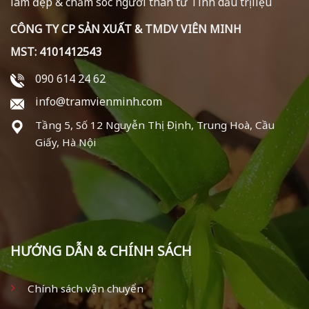
làm đẹp & chăm sóc người thân từ Tinh dầu trị liệu
CÔNG TY CP SẢN XUẤT & TMDV VIÊN MINH
MST: 4101412543
090 614 24 62
info@tramvienminh.com
Tầng 5, Số 12 Nguyễn Thị Định, Trung Hoà, Cầu
Giấy, Hà Nội
HƯỚNG DẪN & CHÍNH SÁCH
Chính sách vận chuyển