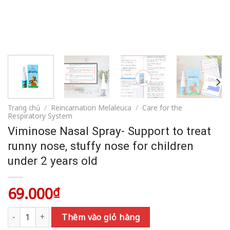
Trang chủ
/
Reincarnation Melaleuca
/
Care for the
Respiratory System
Viminose Nasal Spray- Support to treat
runny nose, stuffy nose for children
under 2 years old
69.000
₫
Viminose Nasal Spray- Support to treat runny nose, stuffy nose f
Thêm vào giỏ hàng