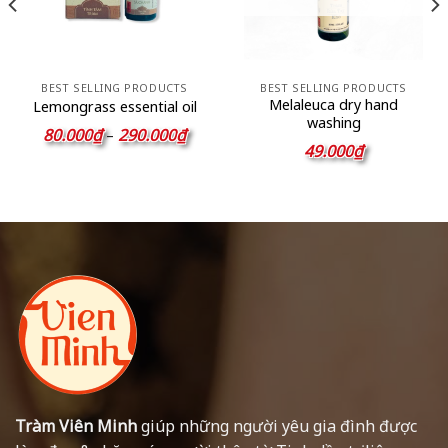
BEST SELLING PRODUCTS
BEST SELLING PRODUCTS
Melaleuca dry hand
Lemongrass essential oil
washing
ảng
Khoảng
80.000
₫
290.000
₫
–
giá:
49.000
₫
từ
.000₫
80.000₫
đến
.000₫
290.000₫
Tràm Viên Minh
giúp những người yêu gia đình được