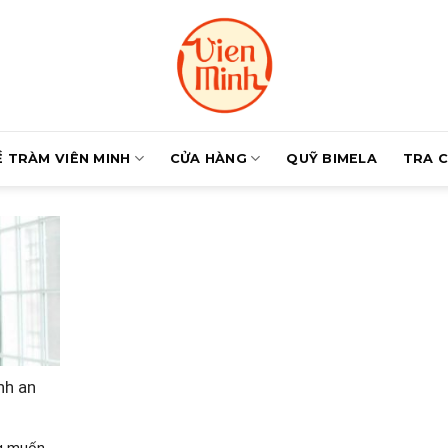
Ề TRÀM VIÊN MINH
CỬA HÀNG
QUỸ BIMELA
TRA 
nh an
ng muốn