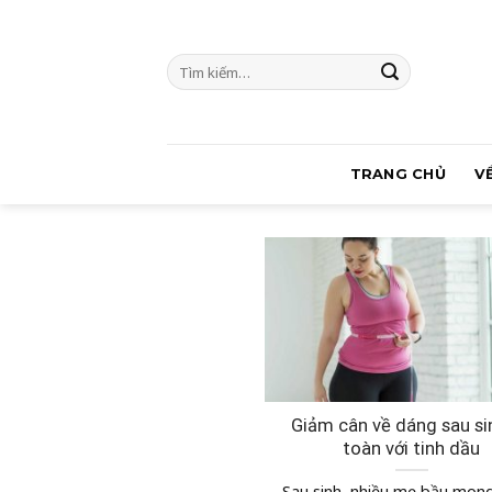
Skip
to
Tìm
content
kiếm:
TRANG CHỦ
V
Giảm cân về dáng sau si
toàn với tinh dầu
Sau sinh, nhiều mẹ bầu mo