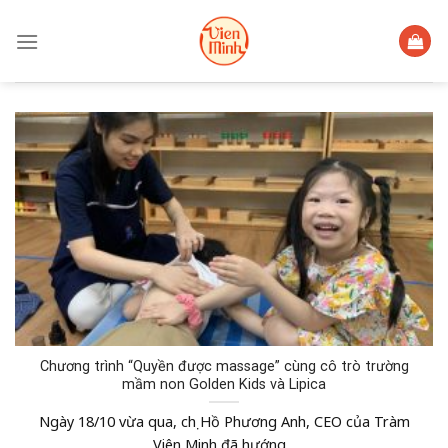
Skip
to
content
Chương trình “Quyền được massage” cùng cô trò trường
mầm non Golden Kids và Lipica
Ngày 18/10 vừa qua, chị Hồ Phương Anh, CEO của Tràm
Viên Minh đã hướng...