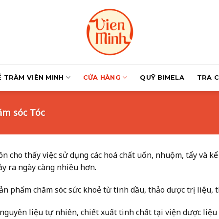
Ề TRÀM VIÊN MINH
CỬA HÀNG
QUỸ BIMELA
TRA 
m sóc Tóc
n cho thấy việc sử dụng các hoá chất uốn, nhuộm, tẩy và kể
ảy ra ngày càng nhiều hơn.
n phẩm chăm sóc sức khoẻ từ tinh dầu, thảo dược trị liệu, t
 nguyên liệu tự nhiên, chiết xuất tinh chất tại viện dược li