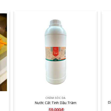
CHĂM SÓC DA
D
Nước Cất Tinh Dầu Tràm
59.000
₫