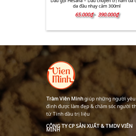
Dầu gội Hesana – Dầu chuyên trị nấm da 
da đầu nhạy cảm 300ml
Khoảng
65.000
₫
390.000
₫
–
giá:
từ
65.000₫
đến
390.000
Tràm Viên Minh
giúp những người yêu
đình được làm đẹp & chăm sóc người t
từ Tinh dầu trị liệu
CÔNG TY CP SẢN XUẤT & TMDV VIÊN
MINH