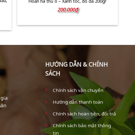
đầu,
Hoàn hà thủ ô – Xanh tóc, đỏ da 200gr
200.000
₫
₫
HƯỚNG DẪN & CHÍNH
SÁCH
Chính sách vận chuyển
 gia
Hướng dẫn thanh toán
hân
Chính sách hoàn tiền, đổi trả
Chính sách bảo mật thông
tin