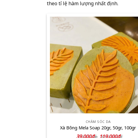
theo tỉ lệ hàm lượng nhất định.
CHĂM SÓC DA
Xà Bông Mela Soap 20gr, 50gr, 100gr
Khoảng
39.000
₫
119.000
₫
–