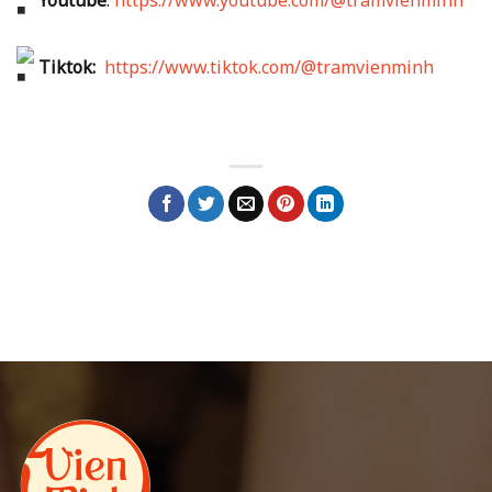
Tiktok:
https://www.tiktok.com/@tramvienminh