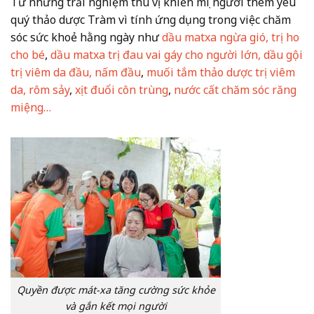
Từ những trải nghiệm thú vị khiến mọi người thêm yêu
quý thảo dược Tràm vì tính ứng dụng trong việc chăm
sóc sức khoẻ hằng ngày như
dầu matxa ngừa gió, trị ho
cho bé
,
dầu matxa trị đau vai gáy cho người lớn,
dầu gội
trị viêm da đầu, nấm đầu
,
muối tắm thảo dược trị viêm
da, rôm sảy
,
xịt đuổi côn trùng
,
nước cất chăm sóc răng
miệng…
Quyền được mát-xa tăng cường sức khỏe
và gắn kết mọi người