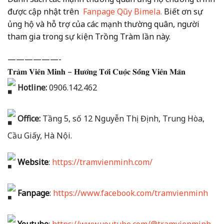
được cập nhật trên
Fanpage Qũy Bimela.
Biết ơn sự
ủng hộ và hỗ trợ của các mạnh thường quân, người
tham gia trong sự kiện Trồng Tràm lần này.
——————-
𝐓𝐫𝐚̀𝐦 𝐕𝐢𝐞̂𝐧 𝐌𝐢𝐧𝐡 – 𝐇𝐮̛𝐨̛́𝐧𝐠 𝐓𝐨̛́𝐢 𝐂𝐮𝐨̣̂𝐜 𝐒𝐨̂́𝐧𝐠 𝐕𝐢𝐞̂𝐧 𝐌𝐚̃𝐧
Hotline:
0906.142.462
Office:
Tầng 5, số 12 Nguyễn Thị Định, Trung Hòa,
Cầu Giấy, Hà Nội.
Website
:
https://tramvienminh.com/
Fanpage
:
https://www.facebook.com/tramvienminh
Youtube
:
https://www.youtube.com/@tramvienminh