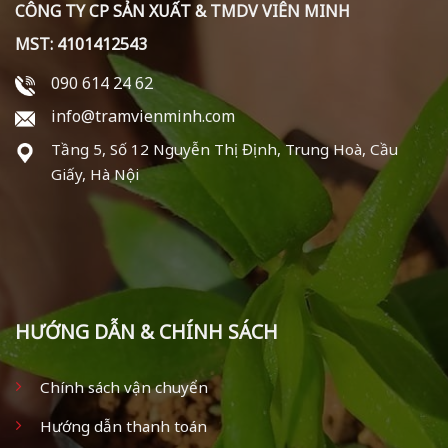
CÔNG TY CP SẢN XUẤT & TMDV VIÊN MINH
MST: 4101412543
090 614 24 62
info@tramvienminh.com
Tầng 5, Số 12 Nguyễn Thị Định, Trung Hoà, Cầu
Giấy, Hà Nội
HƯỚNG DẪN & CHÍNH SÁCH
Chính sách vận chuyển
Hướng dẫn thanh toán