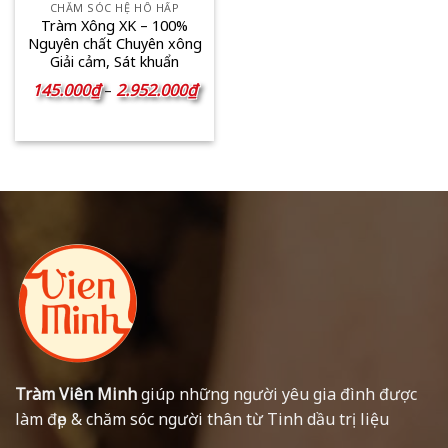
CHĂM SÓC HỆ HÔ HẤP
Tràm Xông XK – 100%
Nguyên chất Chuyên xông
Giải cảm, Sát khuẩn
Khoảng
145.000
₫
2.952.000
₫
–
giá:
từ
145.000₫
đến
2.952.000₫
Tràm Viên Minh
giúp những người yêu gia đình được
làm đẹp & chăm sóc người thân từ Tinh dầu trị liệu