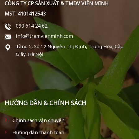
CÔNG TY CP SẢN XUẤT & TMDV VIÊN MINH
MST: 4101412543
090 614 24 62
info@tramvienminh.com
Tầng 5, Số 12 Nguyễn Thị Định, Trung Hoà, Cầu
Giấy, Hà Nội
HƯỚNG DẪN & CHÍNH SÁCH
Chính sách vận chuyển
Hướng dẫn thanh toán