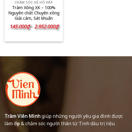
CHĂM SÓC HỆ HÔ HẤP
Tràm Xông XK – 100%
Nguyên chất Chuyên xông
Giải cảm, Sát khuẩn
Khoảng
145.000
₫
2.952.000
₫
–
giá:
từ
145.000₫
đến
2.952.000₫
Tràm Viên Minh
giúp những người yêu gia đình được
làm đẹp & chăm sóc người thân từ Tinh dầu trị liệu