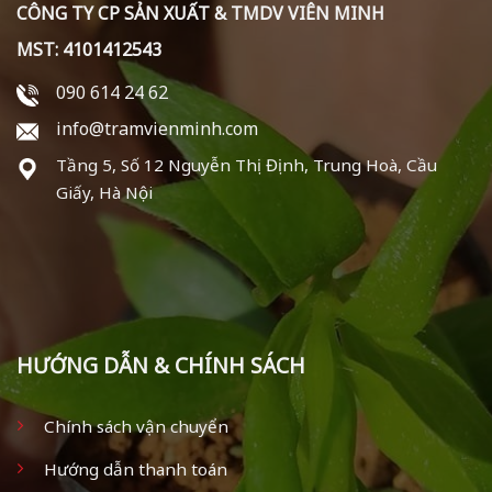
CÔNG TY CP SẢN XUẤT & TMDV VIÊN MINH
MST: 4101412543
090 614 24 62
info@tramvienminh.com
Tầng 5, Số 12 Nguyễn Thị Định, Trung Hoà, Cầu
Giấy, Hà Nội
HƯỚNG DẪN & CHÍNH SÁCH
Chính sách vận chuyển
Hướng dẫn thanh toán