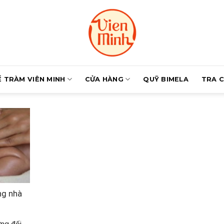
Ề TRÀM VIÊN MINH
CỬA HÀNG
QUỸ BIMELA
TRA 
ong nhà
ững đối