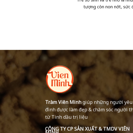
tượng còn non nớt, sức đ
Tràm Viên Minh
giúp những người yêu
đình được làm đẹp & chăm sóc người t
từ Tinh dầu trị liệu
CÔNG TY CP SẢN XUẤT & TMDV VIÊN
MINH