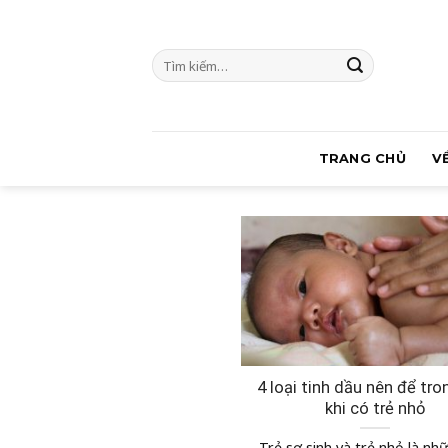
Skip
to
Tìm
content
kiếm:
TRANG CHỦ
V
4 loại tinh dầu nên để tr
khi có trẻ nhỏ
Trẻ sơ sinh và trẻ nhỏ là nh