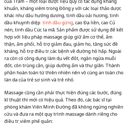
của Tràm – một loại dược liệu quý có tác dụng kháng
khuẩn, kháng viêm trong Đông y với các loại thảo dược
khác như dầu hướng dương, tinh dầu oải hương, tinh
dầu khuynh diệp
tinh dầu gừng
, cao Địa liền, cao Củ
nén, tinh dầu Cúc la mã. Sản phẩm được sử dụng để kết
hợp với liệu pháp massage giúp giữ ấm cơ thể, ấm
thận, ấm phổi, hỗ trợ giảm đau, giảm ho, tăng sức đề
kháng, hỗ trợ điều trị các bệnh về đường hô hấp. Ngoài
ra còn có công dụng làm dịu vết đốt, ngăn ngừa muỗi
đốt, côn trùng cắn, giúp dưỡng ẩm và thư giãn. Thành
phần hoàn toàn từ thiên nhiên nên vô cùng an toàn cho
làn da của trẻ sơ sinh và trẻ nhỏ.
Massage cũng cần phải thực hiện đúng các bước, đúng
kĩ thuật thì mới có hiệu quả. Theo đó, các bác sĩ tại
phòng khám Viên Minh Đường đã không ngừng nghiên
cứu và đưa ra một quy trình massage dành riêng cho
điều trị viêm phế quản: