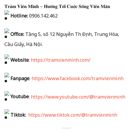
𝐓𝐫𝐚̀𝐦 𝐕𝐢𝐞̂𝐧 𝐌𝐢𝐧𝐡 – 𝐇𝐮̛𝐨̛́𝐧𝐠 𝐓𝐨̛́𝐢 𝐂𝐮𝐨̣̂𝐜 𝐒𝐨̂́𝐧𝐠 𝐕𝐢𝐞̂𝐧 𝐌𝐚̃𝐧
Hotline:
0906.142.462
Office:
Tầng 5, số 12 Nguyễn Thị Định, Trung Hòa,
Cầu Giấy, Hà Nội.
Website
:
https://tramvienminh.com/
Fanpage
:
https://www.facebook.com/tramvienminh
Youtube
:
https://www.youtube.com/@tramvienminh
Tiktok:
https://www.tiktok.com/@tramvienminh