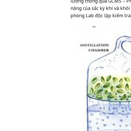
lượng thông qua GCMS – Phư
năng của sắc ký khí
và khối
phòng Lab độc lập kiểm tra