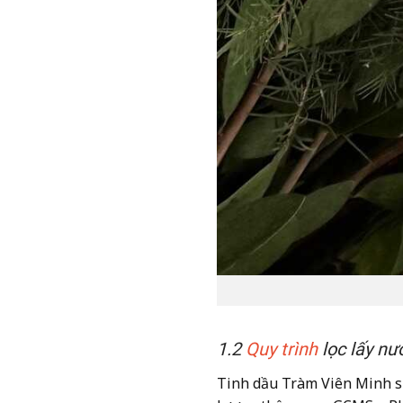
1.2
Quy trình
lọc lấy nư
Tinh dầu Tràm Viên Minh s