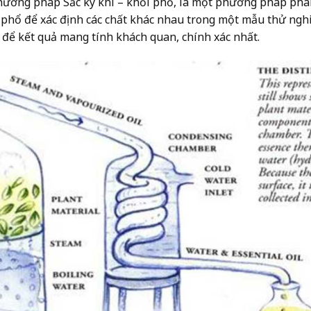
ơng pháp Sắc ký khí – khối phổ, là một phương pháp phân 
 phổ để xác định các chất khác nhau trong một mẫu thử ngh
 để kết quả mang tính khách quan, chính xác nhất.