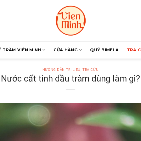
Ề TRÀM VIÊN MINH
CỬA HÀNG
QUỸ BIMELA
TRA 
HƯỚNG DẪN TRỊ LIỆU
,
TRA CỨU
Nước cất tinh dầu tràm dùng làm gì?