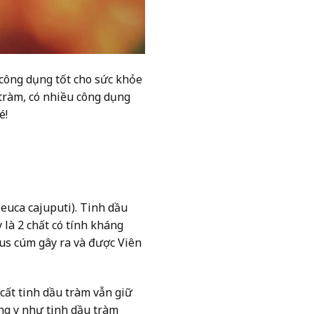
 công dụng tốt cho sức khỏe
 tràm, có nhiều công dụng
é!
leuca cajuputi). Tinh dầu
 là 2 chất có tính kháng
rus cúm gây ra và được Viên
.
cất tinh dầu tràm vẫn giữ
ng y như tinh dầu tràm