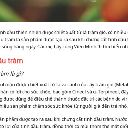
inh dầu thiên nhiên được chiết xuất từ lá tràm gió, có nhiều
ầu tràm là sản phẩm được tạo ra sau khi chưng cất tinh dầu
i sống hàng ngày. Các mẹ hãy cùng Viên Minh đi tìm hiểu nh
dầu tràm
ràm là gì?
inh dầu được chiết xuất từ lá và cành của cây tràm gió (Mela
ần có lợi cho sức khỏe, bao gồm Cineol và α-Terpineol, đây
g được dùng để điều chế thành thuốc đặc trị các bệnh do vi
hiều sản phẩm chăm sóc sức khỏe từ người già đến trẻ nhỏ
sản phẩm được tạo ra sau khi chưng cất tinh dầu tràm. Nước 
có lợi của tinh dầu tràm, đồng thời có mùi thơm the mát giố