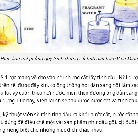
Hình ảnh mô phỏng quy trình chưng cất tinh dầu tràm Viên Minh
sẽ được mang về cho vào nồi chưng cất lấy tinh dầu. Nồi đượ
 trên rế, được đấy kín, có ống thông hơi dẫn sang nồi làm sạc
dầu lúc ày cuốn theo hơi nước, men theo đường ống dẫn sang 
 đựng. Lúc này, Viên Minh sẽ thu được nước cất và tinh dầu
 kỹ thuật viên sẽ tách tinh dầu ra khỏi nước cất, nước cất th
, dùng để điều chế một vài sản phẩm như dầu gội, xịt đuổi 
ng riêng biệt cho những mục đích khác nhau.